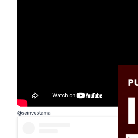
Dir
Den
bersam
dalam 
@seinvestama