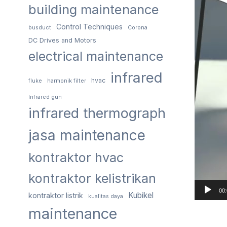
building maintenance
Control Techniques
busduct
Corona
DC Drives and Motors
electrical maintenance
infrared
hvac
fluke
harmonik filter
Infrared gun
infrared thermograph
jasa maintenance
kontraktor hvac
kontraktor kelistrikan
00
Kubikel
kontraktor listrik
kualitas daya
maintenance