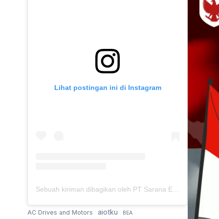
Lihat postingan ini di Instagram
Sebuah kiriman dibagikan oleh PT Sarana Energi Investama (@saranaenergiinvestama)
aiotku
AC Drives and Motors
BEA