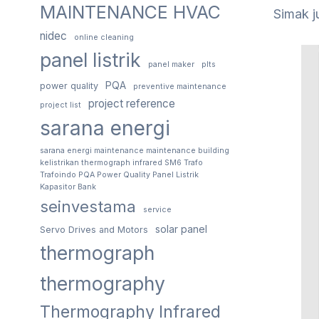
MAINTENANCE HVAC
Simak j
nidec
online cleaning
panel listrik
panel maker
plts
PQA
power quality
preventive maintenance
project reference
project list
sarana energi
sarana energi maintenance maintenance building
kelistrikan thermograph infrared SM6 Trafo
Trafoindo PQA Power Quality Panel Listrik
Kapasitor Bank
seinvestama
service
solar panel
Servo Drives and Motors
thermograph
thermography
Thermography Infrared