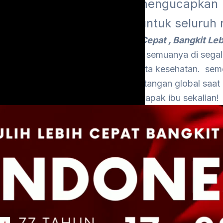
Investama mengucapkan
gahayu yang ke 77 tahun untuk seluruh 
gan mengambil tema “
Pulih Lebih Cepat , Bangkit Le
aan dengan kondisi bapak dan ibu semuanya di segal
usaha , pekerjaan dan keluarga, serta kesehatan. semo
bisa menghadapi tantangan global saat i
Salam Merdeka bapak ibu sekalian!