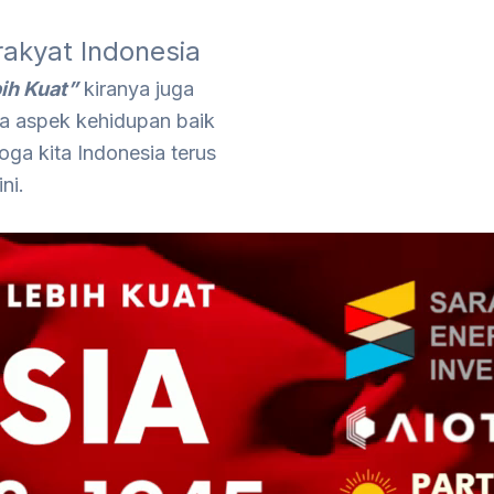
rakyat Indonesia
bih Kuat”
kiranya juga
a aspek kehidupan baik
ga kita Indonesia terus
ni.
Video
Player