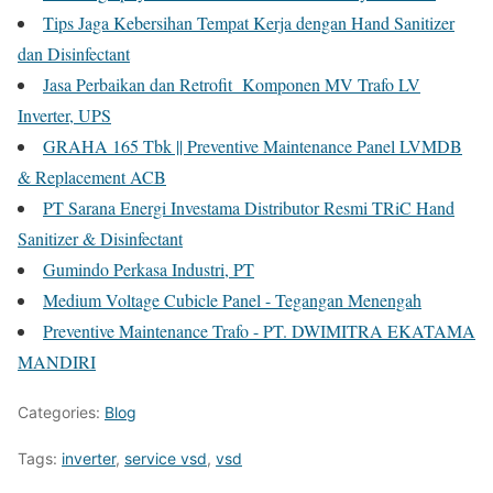
Tips Jaga Kebersihan Tempat Kerja dengan Hand Sanitizer
dan Disinfectant
Jasa Perbaikan dan Retrofit Komponen MV Trafo LV
Inverter, UPS
GRAHA 165 Tbk || Preventive Maintenance Panel LVMDB
& Replacement ACB
PT Sarana Energi Investama Distributor Resmi TRiC Hand
Sanitizer & Disinfectant
Gumindo Perkasa Industri, PT
Medium Voltage Cubicle Panel - Tegangan Menengah
Preventive Maintenance Trafo - PT. DWIMITRA EKATAMA
MANDIRI
Categories:
Blog
Tags:
inverter
,
service vsd
,
vsd