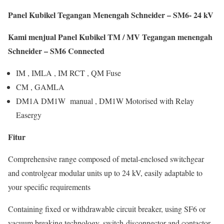
Panel Kubikel Tegangan Menengah Schneider – SM6- 24 kV
Kami menjual Panel Kubikel TM / MV Tegangan menengah
Schneider – SM6 Connected
IM , IMLA , IM RCT , QM Fuse
CM , GAMLA
DM1A DM1W manual , DM1W Motorised with Relay
Easergy
Fitur
Comprehensive range composed of metal-enclosed switchgear
and controlgear modular units up to 24 kV, easily adaptable to
your specific requirements
Containing fixed or withdrawable circuit breaker, using SF6 or
vacuum breaking technology, switch-disconnector and contactor