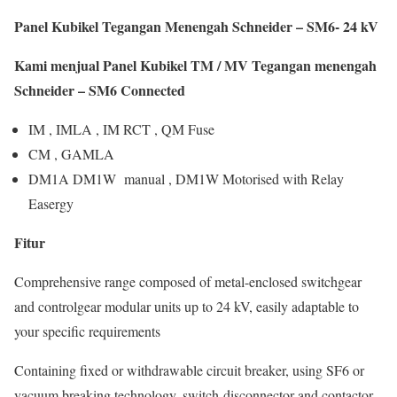
Panel Kubikel Tegangan Menengah Schneider – SM6- 24 kV
Kami menjual Panel Kubikel TM / MV Tegangan menengah
Schneider – SM6 Connected
IM , IMLA , IM RCT , QM Fuse
CM , GAMLA
DM1A DM1W manual , DM1W Motorised with Relay
Easergy
Fitur
Comprehensive range composed of metal-enclosed switchgear
and controlgear modular units up to 24 kV, easily adaptable to
your specific requirements
Containing fixed or withdrawable circuit breaker, using SF6 or
vacuum breaking technology, switch-disconnector and contactor