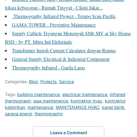
lokasi kebocoran - Rumah Tinggal - Cikini Jakar...
Thermography Infrared Project - Tempo Scan Pacific
GAMA TOWER - Preventive Maintenance
Supply Cubicle Tegangan Menengah SM6 MV at Sky House
BSD - by PT. Mitra Inti Elektrindo
Transformer Inrush Current Calculator dengan Rumus
General Supply Electrical & Industrial Component
Thermography Infrared - Garda Laras
Categories:
Blog
,
Projects
,
Service
Tags:
building maintenance
,
electrical maintenance
,
infrared
thermograph
,
jasa maintenance
,
kontraktor hvac
,
kontraktor
kelistrikan
,
maintenance
,
MAINTENANCE HVAC
,
panel listrik
,
sarana energi
,
thermography
Leave a Comment