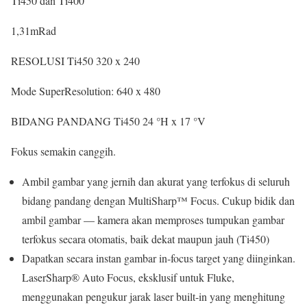
Ti450 dan Ti400
1,31
mRad
RESOLUSI
Ti450
320 x 240
Mode SuperResolution:
640 x 480
BIDANG PANDANG
Ti450
24 °H x 17 °V
Fokus semakin canggih.
Ambil gambar yang jernih dan akurat yang terfokus di seluruh
bidang pandang dengan MultiSharp™ Focus. Cukup bidik dan
ambil gambar — kamera akan memproses tumpukan gambar
terfokus secara otomatis, baik dekat maupun jauh (Ti450)
Dapatkan secara instan gambar in-focus target yang diinginkan.
LaserSharp® Auto Focus, eksklusif untuk Fluke,
menggunakan pengukur jarak laser built-in yang menghitung