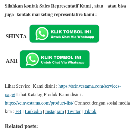
Silahkan kontak Sales Representatif Kami , atau
atau bisa
juga kontak marketing representative kami :
SHINTA
AMI
Lihat Service Kami disini :
https://seinvestama.com/services-
page/
Lihat Katalog Produk Kami disini :
https://seinvestama.com/product-list/
Connect dengan sosial media
kita :
FB
|
Linkedin
|
Instagram
|
Twitter
|
Tiktok
Related posts: