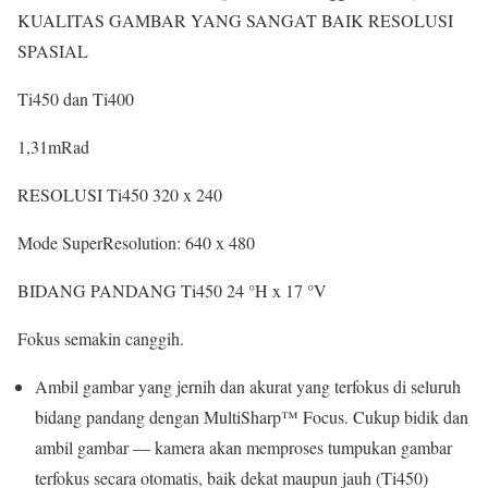
KUALITAS GAMBAR YANG
SANGAT BAIK
RESOLUSI
SPASIAL
Ti450 dan Ti400
1,31
mRad
RESOLUSI
Ti450
320 x 240
Mode SuperResolution:
640 x 480
BIDANG PANDANG
Ti450
24 °H x 17 °V
Fokus semakin canggih.
Ambil gambar yang jernih dan akurat yang terfokus di seluruh
bidang pandang dengan MultiSharp™ Focus. Cukup bidik dan
ambil gambar — kamera akan memproses tumpukan gambar
terfokus secara otomatis, baik dekat maupun jauh (Ti450)