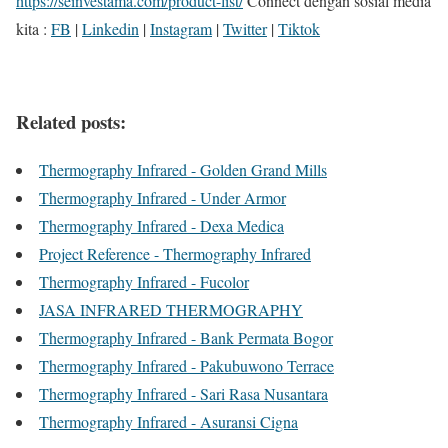
https://seinvestama.com/product-list/
Connect dengan sosial media
kita :
FB
|
Linkedin
|
Instagram
|
Twitter
|
Tiktok
Related posts:
Thermography Infrared - Golden Grand Mills
Thermography Infrared - Under Armor
Thermography Infrared - Dexa Medica
Project Reference - Thermography Infrared
Thermography Infrared - Fucolor
JASA INFRARED THERMOGRAPHY
Thermography Infrared - Bank Permata Bogor
Thermography Infrared - Pakubuwono Terrace
Thermography Infrared - Sari Rasa Nusantara
Thermography Infrared - Asuransi Cigna