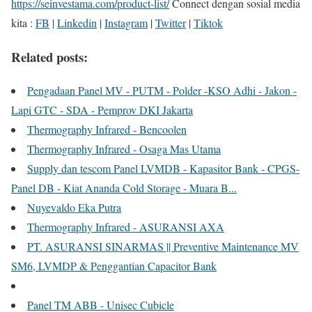
https://seinvestama.com/product-list/
Connect dengan sosial media
kita :
FB
|
Linkedin
|
Instagram
|
Twitter
|
Tiktok
Related posts:
Pengadaan Panel MV - PUTM - Polder -KSO Adhi - Jakon -
Lapi GTC - SDA - Pemprov DKI Jakarta
Thermography Infrared - Bencoolen
Thermography Infrared - Osaga Mas Utama
Supply dan tescom Panel LVMDB - Kapasitor Bank - CPGS-
Panel DB - Kiat Ananda Cold Storage - Muara B...
Nuyevaldo Eka Putra
Thermography Infrared - ASURANSI AXA
PT. ASURANSI SINARMAS || Preventive Maintenance MV
SM6, LVMDP & Penggantian Capacitor Bank
Panel TM ABB - Unisec Cubicle