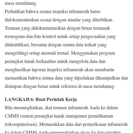
masa mendatang.
Perhatikan bahwa semua inspeksi inframerah harus
didokumentasikan sesuai dengan standar yang diterbitkan.
Temuan yang didokumentasikan dengan benar termasuk
termogram dan foto kontrol untuk setiap pengecualian yang
diidentifikasi, bersama dengan semua data terkait yang
mengelilingi setiap anomali termal. Menggunakan program
perangkat lunak berkualitas untuk mengelola data dan
menghasilkan laporan inspeksi inframerah akan membantu
memastikan bahwa semua data yang diperlukan dikumpulkan dan
disimpan dengan benar untuk referensi di masa mendatang.
LANGKAH 6: Buat Perintah Kerja
Bila memungkinkan, ikat temuan inframerah Anda ke dalam
CMMS (sistem perangkat lunak manajemen pemeliharaan
terkomputerisasi). Memasukkan data dari pemeriksaan inframerah
ke dalam CMMS Anda memungkinkan akses ke data tersebut