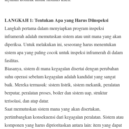
LANGKAH 1: Tentukan Apa yang Harus Diinspeksi
Langkah pertama dalam menyiapkan program inspeksi
inframerah adalah memutuskan sistem atau unit mana yang akan
diperiksa. Untuk melakukan ini, seseorang harus menentukan
sistem apa yang paling cocok untuk inspeksi inframerah di dalam
fasilitas.
Biasanya, sistem di mana kegagalan disertai dengan perubahan
suhu operasi sebelum kegagalan adalah kandidat yang sangat
baik. Mereka termasuk: sistem listrik, sistem mekanik, peralatan
berputar, peralatan proses, boiler dan sistem uap, struktur
terisolasi, dan atap datar.
Saat memutuskan sistem mana yang akan disertakan,
pertimbangkan konsekuensi dari kegagalan peralatan. Sistem atau
komponen yang harus diprioritaskan antara lain: item yang dapat