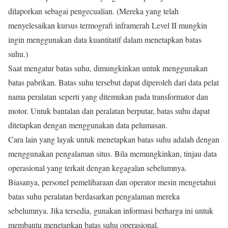
dilaporkan sebagai pengecualian. (Mereka yang telah
menyelesaikan kursus termografi inframerah Level II mungkin
ingin menggunakan data kuantitatif dalam menetapkan batas
suhu.)
Saat mengatur batas suhu, dimungkinkan untuk menggunakan
batas pabrikan. Batas suhu tersebut dapat diperoleh dari data pelat
nama peralatan seperti yang ditemukan pada transformator dan
motor. Untuk bantalan dan peralatan berputar, batas suhu dapat
ditetapkan dengan menggunakan data pelumasan.
Cara lain yang layak untuk menetapkan batas suhu adalah dengan
menggunakan pengalaman situs. Bila memungkinkan, tinjau data
operasional yang terkait dengan kegagalan sebelumnya.
Biasanya, personel pemeliharaan dan operator mesin mengetahui
batas suhu peralatan berdasarkan pengalaman mereka
sebelumnya. Jika tersedia, gunakan informasi berharga ini untuk
membantu menetapkan batas suhu operasional.