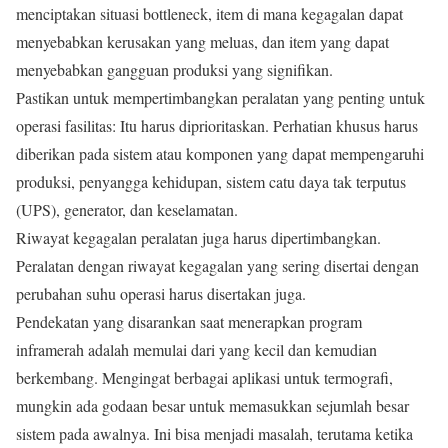
menciptakan situasi bottleneck, item di mana kegagalan dapat
menyebabkan kerusakan yang meluas, dan item yang dapat
menyebabkan gangguan produksi yang signifikan.
Pastikan untuk mempertimbangkan peralatan yang penting untuk
operasi fasilitas: Itu harus diprioritaskan. Perhatian khusus harus
diberikan pada sistem atau komponen yang dapat mempengaruhi
produksi, penyangga kehidupan, sistem catu daya tak terputus
(UPS), generator, dan keselamatan.
Riwayat kegagalan peralatan juga harus dipertimbangkan.
Peralatan dengan riwayat kegagalan yang sering disertai dengan
perubahan suhu operasi harus disertakan juga.
Pendekatan yang disarankan saat menerapkan program
inframerah adalah memulai dari yang kecil dan kemudian
berkembang. Mengingat berbagai aplikasi untuk termografi,
mungkin ada godaan besar untuk memasukkan sejumlah besar
sistem pada awalnya. Ini bisa menjadi masalah, terutama ketika