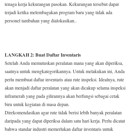
tenaga kerja kekurangan pasokan. Kekurangan tersebut dapat
terjadi ketika melembagakan program baru yang tidak ada
personel tambahan yang dialokasikan..
LANGKAH 2: Buat Daftar Inventaris
Setelah Anda memutuskan peralatan mana yang akan diperiksa,
saatnya untuk mengkategorikannya. Untuk melakukan ini, Anda
perlu membuat daftar inventaris atau rute inspeksi. Idealnya, rute
akan menjadi daftar peralatan yang akan dicakup selama inspeksi
inframerah yang pada gilirannya akan berfungsi sebagai cetak
biru untuk kegiatan di masa depan.
Direkomendasikan agar rute tidak berisi lebih banyak peralatan
daripada yang dapat diperiksa dalam satu hari kerja. Perlu dicatat
bahwa standar industri memerlukan daftar inventaris untuk