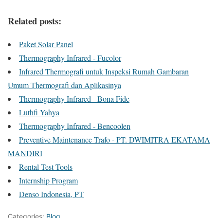
Related posts:
Paket Solar Panel
Thermography Infrared - Fucolor
Infrared Thermografi untuk Inspeksi Rumah Gambaran
Umum Thermografi dan Aplikasinya
Thermography Infrared - Bona Fide
Luthfi Yahya
Thermography Infrared - Bencoolen
Preventive Maintenance Trafo - PT. DWIMITRA EKATAMA
MANDIRI
Rental Test Tools
Internship Program
Denso Indonesia, PT
Categories:
Blog