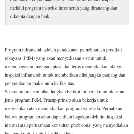
melalui program inspeksi inframerah yang dirancang dan
dikelola dengan baik.
Program inframerah adalah pendekatan pemeliharaan prediktif
rekayasa (PdM) yang akan menyediakan sistem untuk
melembagakan, mengadaptasi, dan terus meningkatkan aktivitas
inspeksi inframerah untuk memberikan nilai jangka panjang dan
pengembalian maksimum ke fasilitas.
Secara umum, sembilan langkah berikut ini berlaku untuk semua
jenis program PdM. Prinsip-prinsip akan bekerja untuk
menyiapkan atau meningkatkan program yang ada. Perhatikan
bahwa program tersebut dapat dilembagakan oleh tim inspeksi
internal atau perusahaan konsultan profesional yang menyediakan
layanan kontrak untuk fasilitas klien.