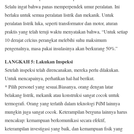
Selalu ingat bahwa panas memperpendek umur peralatan. Ini
berlaku untuk semua peralatan listrik dan mekanik. Untuk
peralatan listrik luka, seperti transformator dan motor, aturan
praktis yang telah teruji waktu menyatakan bahwa, “Untuk setiap
10 derajat celcius perangkat melebihi suhu maksimum
pengenalnya, masa pakai insulasinya akan berkurang 50%.”
LANGKAH 5: Lakukan Inspeksi
Setelah inspeksi telah direncanakan, mereka perlu dilakukan.
Untuk mencapainya, perhatikan hal-hal berikut.
* Pilih personel yang sesuai.Biasanya, orang dengan latar
belakang listrik, mekanik atau konstruksi sangat cocok untuk
termografi. Orang yang terlatih dalam teknologi PdM lainnya
mungkin juga sangat cocok. Keterampilan berguna lainnya harus
mencakup: kemampuan berkomunikasi secara efektif,
keterampilan investigasi yang baik, dan kemampuan fisik yang