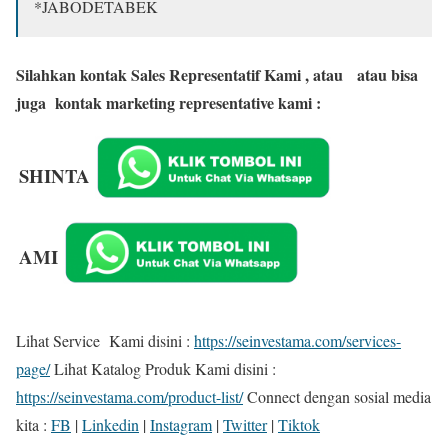
*JABODETABEK
Silahkan kontak Sales Representatif Kami , atau
atau bisa
juga kontak marketing representative kami :
SHINTA
AMI
Lihat Service Kami disini :
https://seinvestama.com/services-
page/
Lihat Katalog Produk Kami disini :
https://seinvestama.com/product-list/
Connect dengan sosial media
kita :
FB
|
Linkedin
|
Instagram
|
Twitter
|
Tiktok